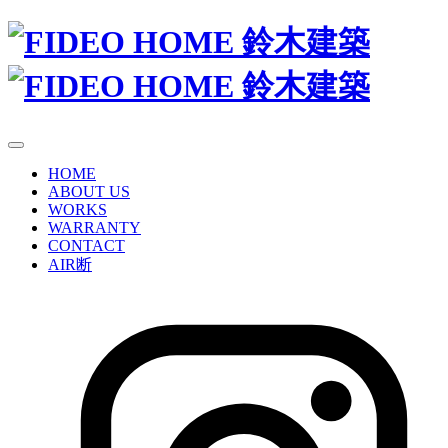
HOME
ABOUT US
WORKS
WARRANTY
CONTACT
AIR
断